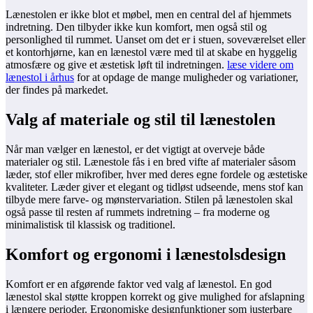
Lænestolen er ikke blot et møbel, men en central del af hjemmets
indretning. Den tilbyder ikke kun komfort, men også stil og
personlighed til rummet. Uanset om det er i stuen, soveværelset eller
et kontorhjørne, kan en lænestol være med til at skabe en hyggelig
atmosfære og give et æstetisk løft til indretningen.
læse videre om
lænestol i århus
for at opdage de mange muligheder og variationer,
der findes på markedet.
Valg af materiale og stil til lænestolen
Når man vælger en lænestol, er det vigtigt at overveje både
materialer og stil. Lænestole fås i en bred vifte af materialer såsom
læder, stof eller mikrofiber, hver med deres egne fordele og æstetiske
kvaliteter. Læder giver et elegant og tidløst udseende, mens stof kan
tilbyde mere farve- og mønstervariation. Stilen på lænestolen skal
også passe til resten af rummets indretning – fra moderne og
minimalistisk til klassisk og traditionel.
Komfort og ergonomi i lænestolsdesign
Komfort er en afgørende faktor ved valg af lænestol. En god
lænestol skal støtte kroppen korrekt og give mulighed for afslapning
i længere perioder. Ergonomiske designfunktioner som justerbare