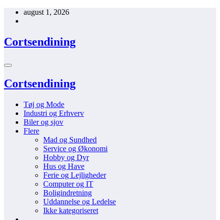
Videre
august 1, 2026
til
indhold
Cortsendining
Cortsendining
Tøj og Mode
Industri og Erhverv
Biler og sjov
Flere
Mad og Sundhed
Service og Økonomi
Hobby og Dyr
Hus og Have
Ferie og Lejligheder
Computer og IT
Boligindretning
Uddannelse og Ledelse
Ikke kategoriseret