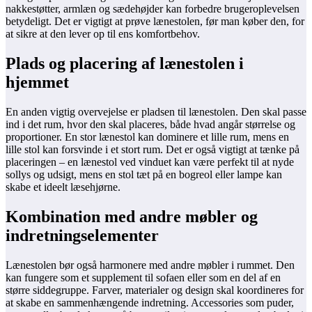
nakkestøtter, armlæn og sædehøjder kan forbedre brugeroplevelsen
betydeligt. Det er vigtigt at prøve lænestolen, før man køber den, for
at sikre at den lever op til ens komfortbehov.
Plads og placering af lænestolen i
hjemmet
En anden vigtig overvejelse er pladsen til lænestolen. Den skal passe
ind i det rum, hvor den skal placeres, både hvad angår størrelse og
proportioner. En stor lænestol kan dominere et lille rum, mens en
lille stol kan forsvinde i et stort rum. Det er også vigtigt at tænke på
placeringen – en lænestol ved vinduet kan være perfekt til at nyde
sollys og udsigt, mens en stol tæt på en bogreol eller lampe kan
skabe et ideelt læsehjørne.
Kombination med andre møbler og
indretningselementer
Lænestolen bør også harmonere med andre møbler i rummet. Den
kan fungere som et supplement til sofaen eller som en del af en
større siddegruppe. Farver, materialer og design skal koordineres for
at skabe en sammenhængende indretning. Accessories som puder,