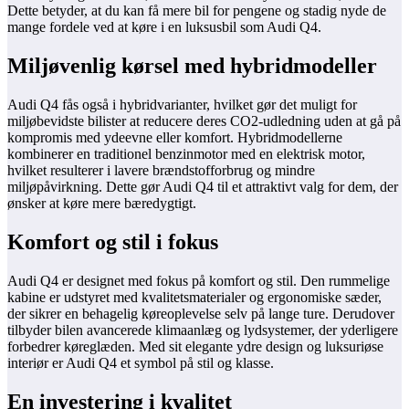
Dette betyder, at du kan få mere bil for pengene og stadig nyde de
mange fordele ved at køre i en luksusbil som Audi Q4.
Miljøvenlig kørsel med hybridmodeller
Audi Q4 fås også i hybridvarianter, hvilket gør det muligt for
miljøbevidste bilister at reducere deres CO2-udledning uden at gå på
kompromis med ydeevne eller komfort. Hybridmodellerne
kombinerer en traditionel benzinmotor med en elektrisk motor,
hvilket resulterer i lavere brændstofforbrug og mindre
miljøpåvirkning. Dette gør Audi Q4 til et attraktivt valg for dem, der
ønsker at køre mere bæredygtigt.
Komfort og stil i fokus
Audi Q4 er designet med fokus på komfort og stil. Den rummelige
kabine er udstyret med kvalitetsmaterialer og ergonomiske sæder,
der sikrer en behagelig køreoplevelse selv på lange ture. Derudover
tilbyder bilen avancerede klimaanlæg og lydsystemer, der yderligere
forbedrer køreglæden. Med sit elegante ydre design og luksuriøse
interiør er Audi Q4 et symbol på stil og klasse.
En investering i kvalitet