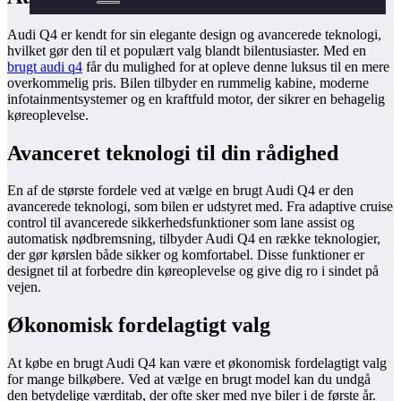
Audi Q4 er kendt for sin elegante design og avancerede teknologi,
hvilket gør den til et populært valg blandt bilentusiaster. Med en
brugt audi q4
får du mulighed for at opleve denne luksus til en mere
overkommelig pris. Bilen tilbyder en rummelig kabine, moderne
infotainmentsystemer og en kraftfuld motor, der sikrer en behagelig
køreoplevelse.
Avanceret teknologi til din rådighed
En af de største fordele ved at vælge en brugt Audi Q4 er den
avancerede teknologi, som bilen er udstyret med. Fra adaptive cruise
control til avancerede sikkerhedsfunktioner som lane assist og
automatisk nødbremsning, tilbyder Audi Q4 en række teknologier,
der gør kørslen både sikker og komfortabel. Disse funktioner er
designet til at forbedre din køreoplevelse og give dig ro i sindet på
vejen.
Økonomisk fordelagtigt valg
At købe en brugt Audi Q4 kan være et økonomisk fordelagtigt valg
for mange bilkøbere. Ved at vælge en brugt model kan du undgå
den betydelige værditab, der ofte sker med nye biler i de første år.